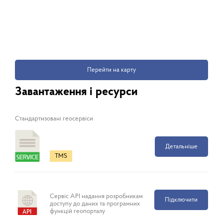
Перейти на карту
Завантаження і ресурси
Cтандартизовані геосервіси
Детальніше
TMS
Сервіс API надання розробникам
Підключити
доступу до даних та програмних
функцій геопорталу