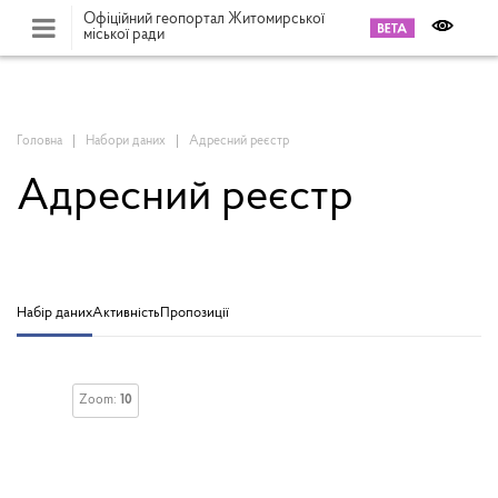
Офіційний геопортал Житомирської
міської ради
Головна
Набори даних
Адресний реєстр
Адресний реєстр
Набір даних
Активність
Пропозиції
Zoom:
10