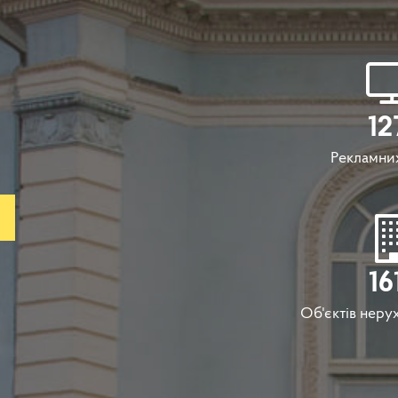
12
Рекламних
16
Об'єктів неру